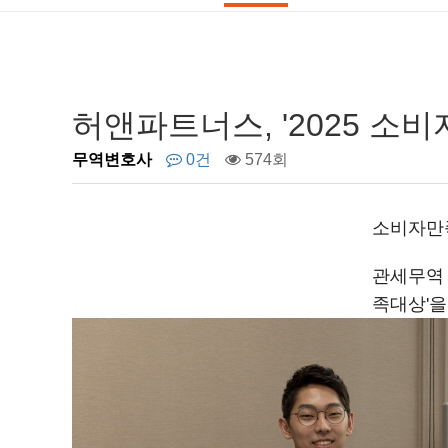
허앤파트너스, '2025 소
무역변호사
0건
574회
소비자만
관세무역 
족대상'을