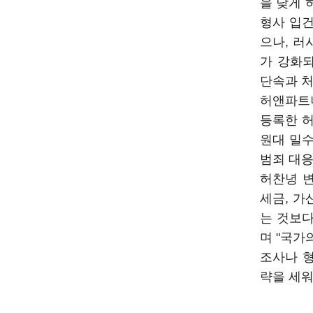
을 낮게
형사 입건
으나, 러
가 강화
단속과 처
허앤파트
등록한 허
원대 밀수
범죄 대응
허찬녕 
세금, 가
는 것보다
며 "국가
조사나 
략을 세워