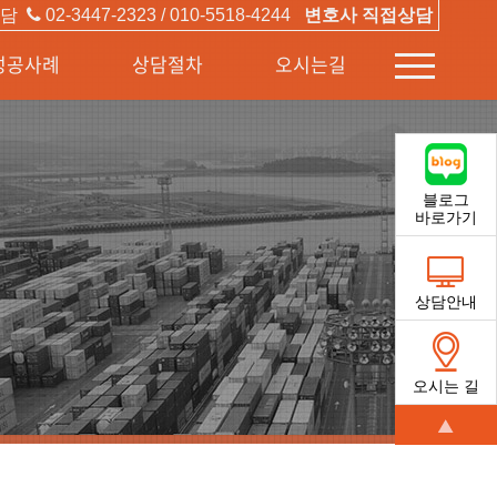
상담
02-3447-2323 / 010-5518-4244
변호사 직접상담
성공사례
상담절차
오시는길
스크롤
퀵메뉴
블로그
바로가기
상담안내
오시는 길