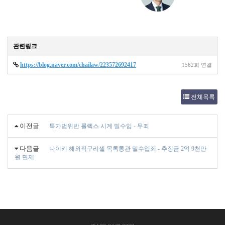
관련링크
https://blog.naver.com/chailaw/223572692417
1562회 연결
전체목록
이전글
특가법위반 롤렉스 시계 밀수입 - 무죄
다음글
나이키 해외직구리셀 목록통관 밀수입죄 - 추징금 2억 9천만
원 면제