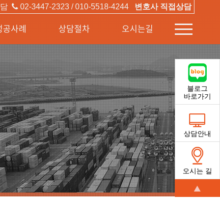
상담
02-3447-2323 / 010-5518-4244
변호사 직접상담
성공사례
상담절차
오시는길
스크롤
퀵메뉴
블로그
바로가기
상담안내
오시는 길