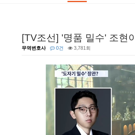
[TV조선] '명품 밀수' 조
무역변호사
0건
3,781회