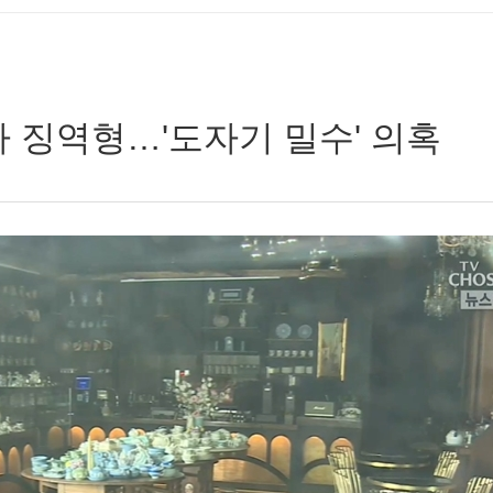
현아 징역형…'도자기 밀수' 의혹