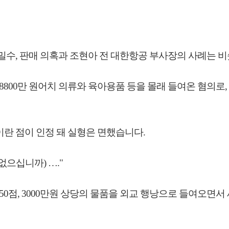
밀수, 판매 의혹과 조현아 전 대한항공 부사장의 사례는 비
8800만 원어치 의류와 육아용품 등을 몰래 들여온 혐의로
란 점이 인정 돼 실형은 면했습니다.
없으십니까) …."
50점, 3000만원 상당의 물품을 외교 행낭으로 들여오면서